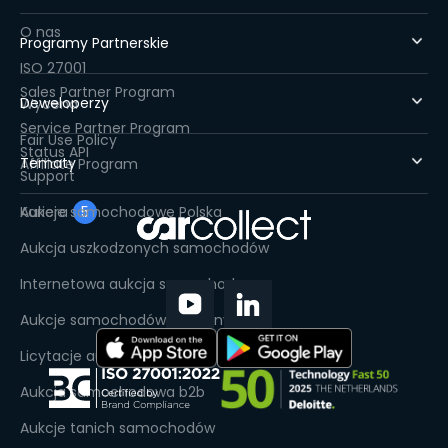
O nas
Programy Partnerskie
ISO 27001
Sales Partner Program
Deweloperzy
Wycena
Service Partner Program
Fair Use Policy
Status API
Tematy
Affiliate Program
Support
Kariera
Aukcje samochodowe Polska
5
Aukcja uszkodzonych samochodów
Internetowa aukcja samochodowa
Aukcje samochodów używanych
Licytacje aut leasingowych
Aukcja samochodowa b2b
Aukcje tanich samochodów