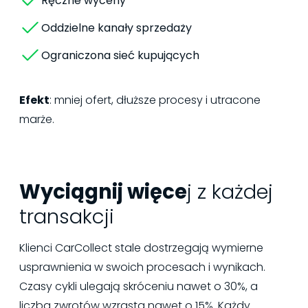
Ręczne wyceny
Oddzielne kanały sprzedaży
Ograniczona sieć kupujących
Efekt
: mniej ofert, dłuższe procesy i utracone
marże.
Wyciągnij więce
j z każdej
transakcji
Klienci CarCollect stale dostrzegają wymierne
usprawnienia w swoich procesach i wynikach.
Czasy cykli ulegają skróceniu nawet o 30%, a
liczba zwrotów wzrasta nawet o 15%. Każdy