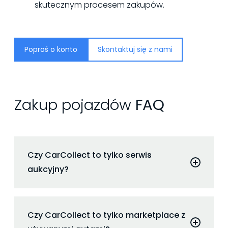
skutecznym procesem zakupów.
Poproś o konto
Skontaktuj się z nami
Zakup pojazdów
FAQ
Czy CarCollect to tylko serwis
aukcyjny?
Nie. CarCollect to znacznie więcej. To
kompleksowa platforma obejmująca cały
Czy CarCollect to tylko marketplace z
proces zakupowo-sprzedażowy. Od