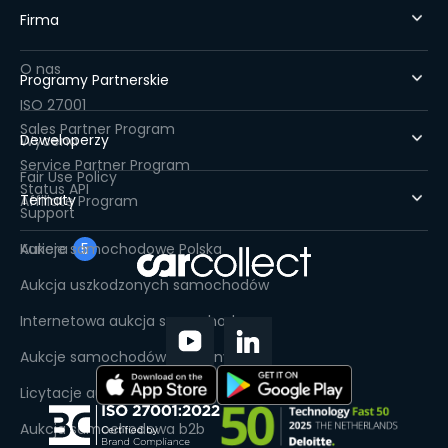
Firma
O nas
Programy Partnerskie
ISO 27001
Sales Partner Program
Deweloperzy
Wycena
Service Partner Program
Fair Use Policy
Status API
Tematy
Affiliate Program
Support
Kariera
Aukcje samochodowe Polska
5
Aukcja uszkodzonych samochodów
Internetowa aukcja samochodowa
Aukcje samochodów używanych
Licytacje aut leasingowych
Aukcja samochodowa b2b