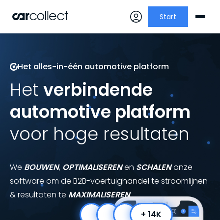
Start
Het alles-in-één automotive platform
Het
verbindende
automotive platform
voor hoge resultaten
We
BOUWEN
,
OPTIMALISEREN
en
SCHALEN
onze
software om de B2B-voertuighandel te stroomlijnen
& resultaten te
MAXIMALISEREN
.
+ 14K