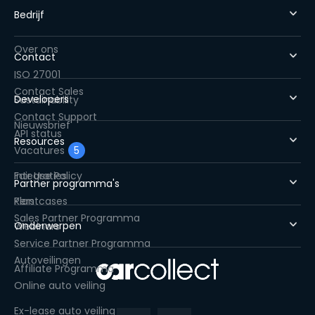
Bedrijf
Over ons
Contact
ISO 27001
Contact Sales
Developers
Sustainability
Contact Support
Nieuwsbrief
API status
Resources
Vacatures
5
Fair Use Policy
Integraties
Partner programma's
Pers
Klantcases
Sales Partner Programma
Onderwerpen
Webinars
Service Partner Programma
Autoveilingen
Affiliate Programma
Online auto veiling
Ex-lease auto veiling