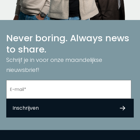
Never boring. Always news
to share.
Schrijf je in voor onze maandelijkse
nieuwsbrief!