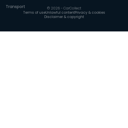
Transport
© 2026 - CarCollect
Terms of use
Unlawful content
Privacy & cookies
Disclaimer & copyright