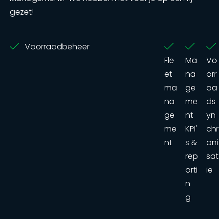
gezet!
Voorraadbeheer
Fle
Ma
Vo
et
na
orr
ma
ge
aa
na
me
ds
ge
nt
yn
me
KPI'
chr
nt
s &
oni
rep
sat
orti
ie
n
g