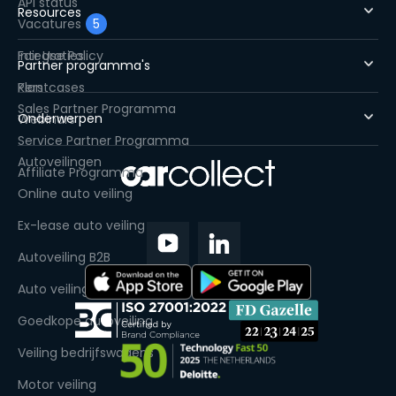
API status
Resources
Vacatures
5
Fair Use Policy
Integraties
Partner programma's
Pers
Klantcases
Sales Partner Programma
Onderwerpen
Webinars
Service Partner Programma
Autoveilingen
Affiliate Programma
Online auto veiling
Ex-lease auto veiling
Autoveiling B2B
Auto veiling handelaren
Goedkope autoveiling
Veiling bedrijfswagens
Motor veiling