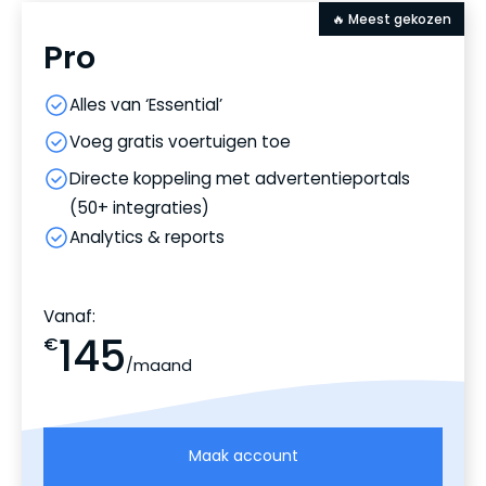
🔥 Meest gekozen
Pro
Alles van ‘Essential’
Voeg gratis voertuigen toe
Directe koppeling met advertentieportals
(50+ integraties)
Analytics & reports
Vanaf:
145
€
/maand
Maak account