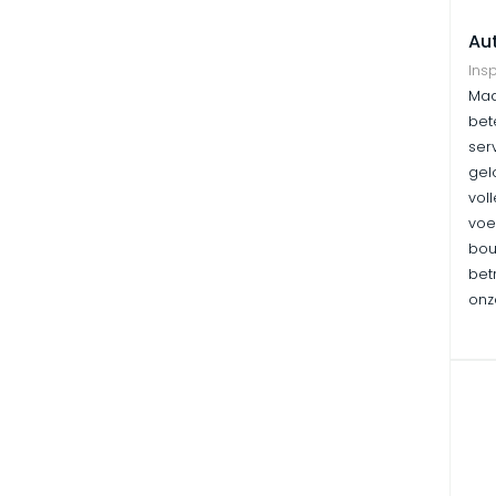
Aut
Ins
Maa
bet
ser
gel
vol
voe
bou
bet
onz