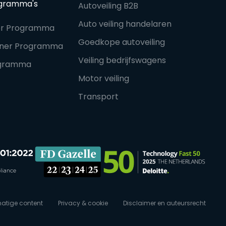
ogramma's
Autoveiling B2B
Auto veiling handelaren
ner Programma
Goedkope autoveiling
rtner Programma
Veiling bedrijfswagens
rogramma
Motor veiling
Transport
atige content
Privacy & cookie
Disclaimer en auteursrecht