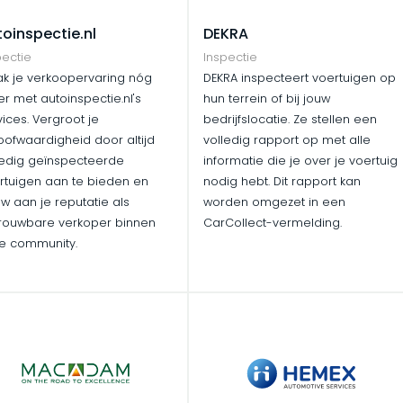
oinspectie.nl
DEKRA
pectie
Inspectie
k je verkoopervaring nóg
DEKRA inspecteert voertuigen op
er met autoinspectie.nl's
hun terrein of bij jouw
vices. Vergroot je
bedrijfslocatie. Ze stellen een
oofwaardigheid door altijd
volledig rapport op met alle
ledig geïnspecteerde
informatie die je over je voertuig
rtuigen aan te bieden en
nodig hebt. Dit rapport kan
w aan je reputatie als
worden omgezet in een
rouwbare verkoper binnen
CarCollect-vermelding.
e community.