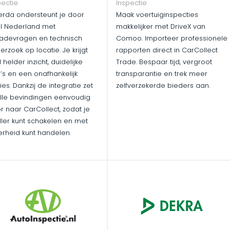
pectie
Inspectie
erda ondersteunt je door
Maak voertuiginspecties
l Nederland met
makkelijker met DriveX van
adevragen en technisch
Comoo. Importeer professionele
erzoek op locatie. Je krijgt
rapporten direct in CarCollect
 helder inzicht, duidelijke
Trade. Bespaar tijd, vergroot
o’s en een onafhankelijk
transparantie en trek meer
es. Dankzij de integratie zet
zelfverzekerde bieders aan.
alle bevindingen eenvoudig
r naar CarCollect, zodat je
ller kunt schakelen en met
erheid kunt handelen.