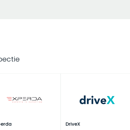
pectie
perda
DriveX