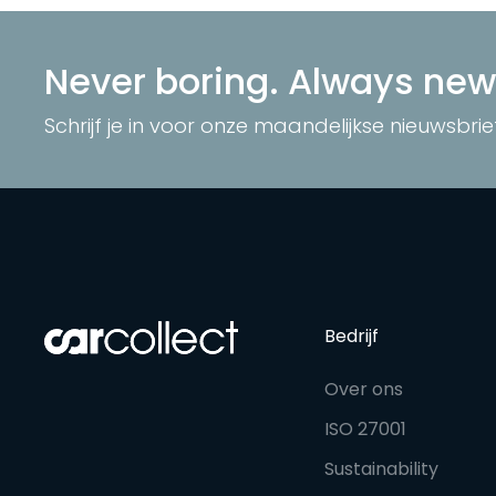
Never boring. Always new
Schrijf je in voor onze maandelijkse nieuwsbrie
Bedrijf
Over ons
ISO 27001
Sustainability