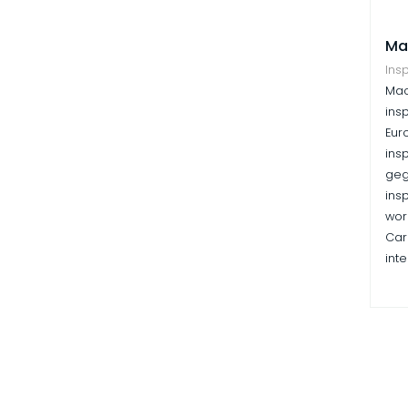
Ma
Ins
Mac
ins
Eur
ins
geg
ins
wor
Car
inte