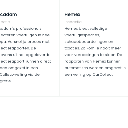
cadam
Hemex
pectie
Inspectie
adam's professionals
Hemex biedt volledige
pecteren voertuigen in heel
voertuiginspecties,
opa. Versnel je proces met
schadebeoordelingen en
pectierapporten. De
taxaties. Zo kom je nooit meer
evens uit het opgeleverde
voor verrassingen te staan. De
pectierapport kunnen direct
rapporten van Hemex kunnen
den omgezet in een
automatisch worden omgezet in
Collect-veiling via de
een veiling op CarCollect.
gratie.