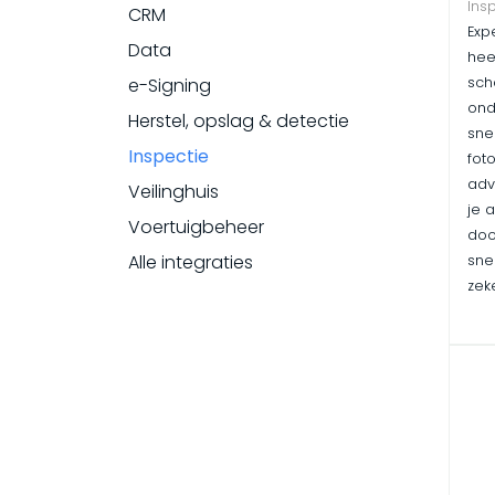
Ins
CRM
Exp
Data
hee
sch
e-Signing
ond
Herstel, opslag & detectie
snel
Inspectie
fot
advi
Veilinghuis
je 
Voertuigbeheer
doo
Alle integraties
sne
zek