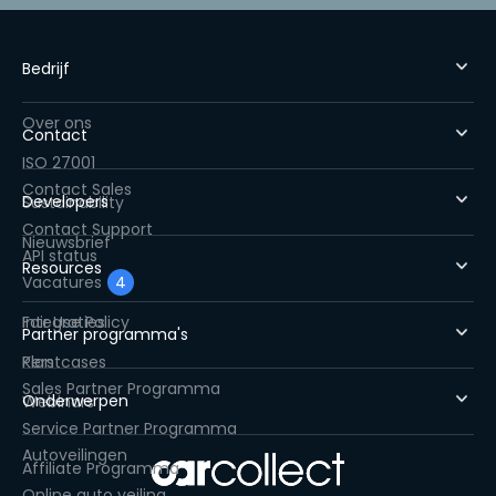
Bedrijf
Over ons
Contact
ISO 27001
Contact Sales
Developers
Sustainability
Contact Support
Nieuwsbrief
API status
Resources
Vacatures
4
Fair Use Policy
Integraties
Partner programma's
Pers
Klantcases
Sales Partner Programma
Onderwerpen
Webinars
Service Partner Programma
Autoveilingen
Affiliate Programma
Online auto veiling