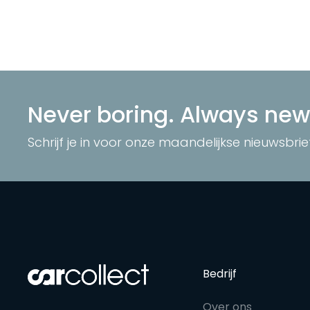
Never boring. Always new
Schrijf je in voor onze maandelijkse nieuwsbrie
Bedrijf
Over ons