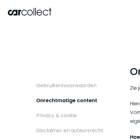
O
Gebruikersvoorwaarden
Zie
Onrechtmatige content
Hie
Vor
Privacy & cookie
eig
Disclaimer en auteursrecht
Hoe