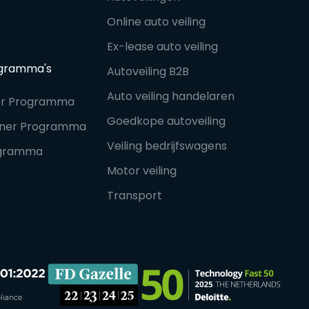
Online auto veiling
Ex-lease auto veiling
ogramma's
Autoveiling B2B
Auto veiling handelaren
ner Programma
Goedkope autoveiling
rtner Programma
Veiling bedrijfswagens
rogramma
Motor veiling
Transport