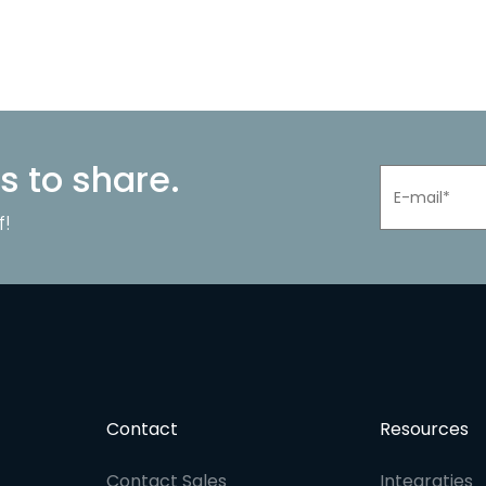
s to share.
f!
Contact
Resources
Contact Sales
Integraties