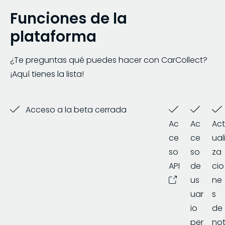
Funciones de la
plataforma
¿Te preguntas qué puedes hacer con CarCollect?
¡Aquí tienes la lista!
Acceso a la beta cerrada
Ac
Ac
Ac
ce
ce
ual
so
so
za
API
de
cio
us
ne
uar
s
io
de
per
no