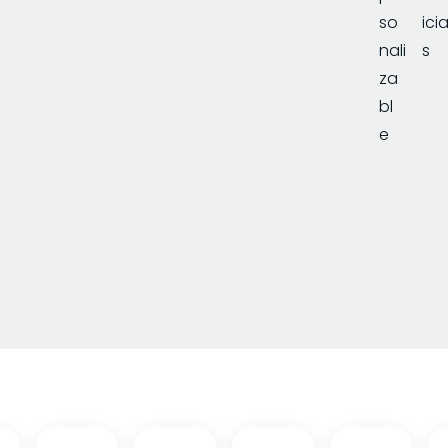
so
ici
nali
s
za
bl
e