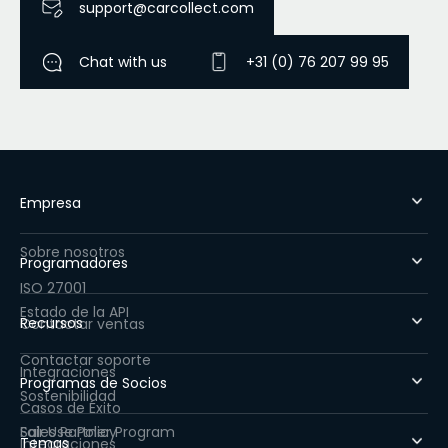
support@carcollect.com
Chat with us
+31 (0) 76 207 99 95
Empresa
Sobre nosotros
Programadores
ISO 27001
Estado de la API
Recursos
Contactar ventas
Contactar soporte
Integraciones
Programas de Socios
Sostenibilidad
Casos de Éxito
Fair Use Policy
Sales Partner Program
Temas
Integraciones