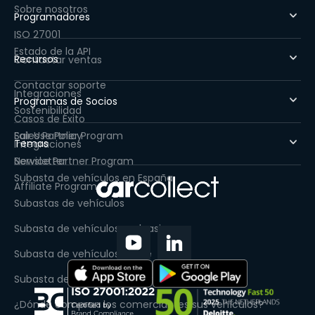
Sobre nosotros
Programadores
ISO 27001
Estado de la API
Recursos
Contactar ventas
Contactar soporte
Integraciones
Programas de Socios
Sostenibilidad
Casos de Éxito
Fair Use Policy
Sales Partner Program
Temas
Integraciones
Newsletter
Service Partner Program
Subasta de vehículos en España
Affiliate Program
Subastas de vehículos
Subasta de vehículos ex-leasing
Subasta de vehículos online
Subasta de coches de renting
¿Dónde compran los comerciantes sus vehículos?