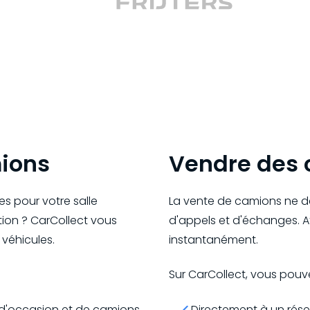
ions
Vendre des
s pour votre salle
La vente de camions ne de
ation ? CarCollect vous
d'appels et d'échanges. At
 véhicules.
instantanément.
Sur CarCollect, vous pouv
d'occasion et de camions
Directement à un résea