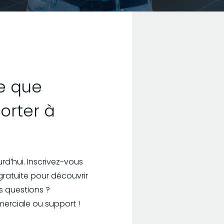
ce que
orter à
d’hui. Inscrivez-vous
ratuite pour découvrir
s questions ?
erciale ou support !