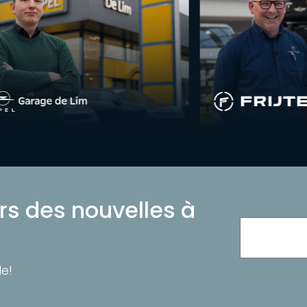
s des nouvelles à
e!