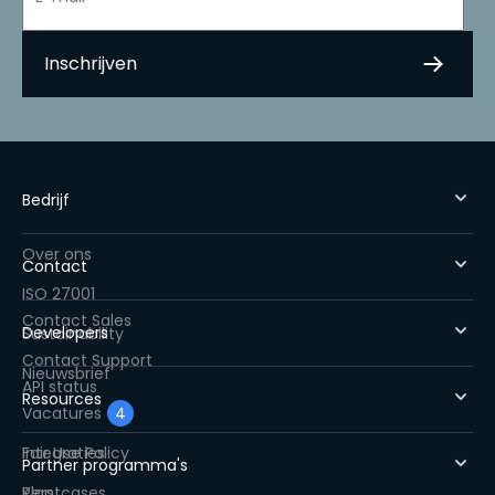
Bedrijf
Over ons
Contact
ISO 27001
Contact Sales
Developers
Sustainability
Contact Support
Nieuwsbrief
API status
Resources
Vacatures
4
Fair Use Policy
Integraties
Partner programma's
Pers
Klantcases