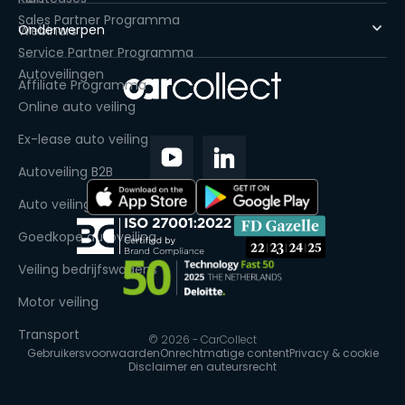
Sales Partner Programma
Onderwerpen
Webinars
Service Partner Programma
Autoveilingen
Affiliate Programma
Online auto veiling
Ex-lease auto veiling
Autoveiling B2B
Auto veiling handelaren
Goedkope autoveiling
Veiling bedrijfswagens
Motor veiling
Transport
© 2026 - CarCollect
Gebruikersvoorwaarden
Onrechtmatige content
Privacy & cookie
Disclaimer en auteursrecht