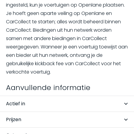
ingesteld, kun je voertuigen op Openlane plaatsen.
Je hoeft geen aparte veiling op Openlane en
CarCollect te starten; alles wordt beheerd binnen
CarCollect. Biedingen uit hun netwerk worden
samen met andere biedingen in CarCollect
weergegeven. Wanneer je een voertuig toewijst aan
een bieder uit hun netwerk, ontvang je de
gebruikelijke kickback fee van CarCollect voor het
verkochte voertuig.
Aanvullende informatie
Actief in
Slowakije, Hongarije, België, Tsjechische Republiek,
Prijzen
Spanje, Polen, Nederland, Duitsland, Roemenië,
Per veiling
Bulgarije, Frankrijk