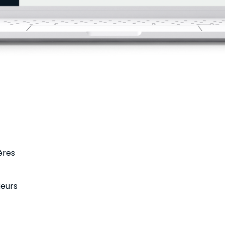
ères
ieurs