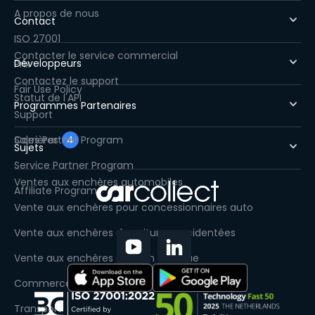
A propos de nous
Contact
ISO 27001
Contacter le service commercial
Développeurs
Prix
Contactez le support
Fair Use Policy
Statut de l'API
Programmes Partenaires
Support
Carrières
Sales Partner Program
4
Sujets
Service Partner Program
Ventes aux enchères automobiles
Affiliate Program
Vente aux enchères pour concessionnaires auto
Vente aux enchères de voitures accidentées
Vente aux enchères auto en Belgique
Commerce de automobiles
Transport