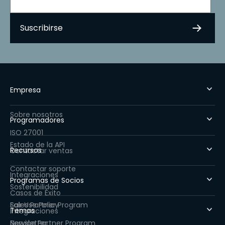
Empresa
Sobre nosotros
Programadores
ISO 27001
Estado de la API
Recursos
Contactar ventas
Contactar soporte
Integraciones
Programas de Socios
Sostenibilidad
Casos de Éxito
Fair Use Policy
Sales Partner Program
Temas
Integraciones
Newsletter
Service Partner Program