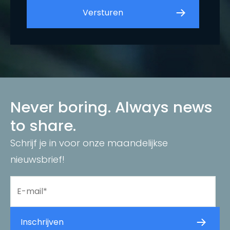
Never boring. Always news
to share.
Schrijf je in voor onze maandelijkse
nieuwsbrief!