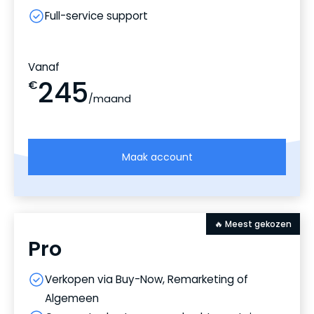
Full-service support
Vanaf
245
€
/maand
Maak account
🔥 Meest gekozen
Pro
Verkopen via Buy-Now, Remarketing of
Algemeen