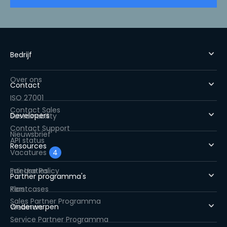
Bedrijf
Over ons
Contact
ISO 27001
Contact Sales
Developers
Sustainability
Contact Support
Nieuwsbrief
API status
Resources
Vacatures
4
Fair Use Policy
Integraties
Partner programma's
Pers
Klantcases
Sales Partner Programma
Onderwerpen
Webinars
Service Partner Programma