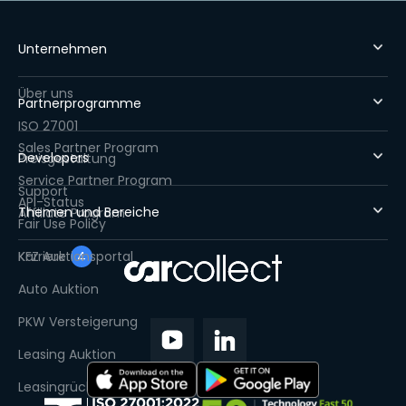
Unternehmen
Über uns
Partnerprogramme
ISO 27001
Sales Partner Program
Developers
Preisgestaltung
Service Partner Program
Support
API-Status
Themen und Bereiche
Affiliate Program
Fair Use Policy
Karriere
KFZ Auktionsportal
4
Auto Auktion
PKW Versteigerung
Leasing Auktion
Leasingrückläufer Auktion